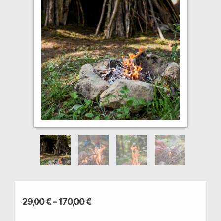
29,00
€
–
170,00
€