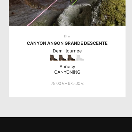
Été
CANYON ANGON GRANDE DESCENTE
Demi-journée
Annecy
CANYONING
78,00
€
–
675,00
€
Ce
produit
a
plusieurs
variations.
Les