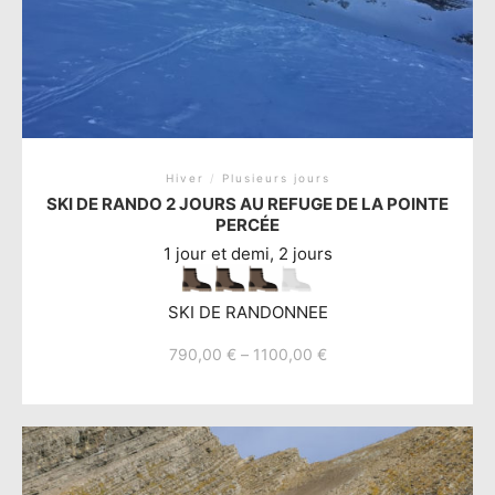
Hiver
/
Plusieurs jours
SKI DE RANDO 2 JOURS AU REFUGE DE LA POINTE
PERCÉE
1 jour et demi, 2 jours
SKI DE RANDONNEE
790,00
€
–
1100,00
€
Ce
produit
a
plusieurs