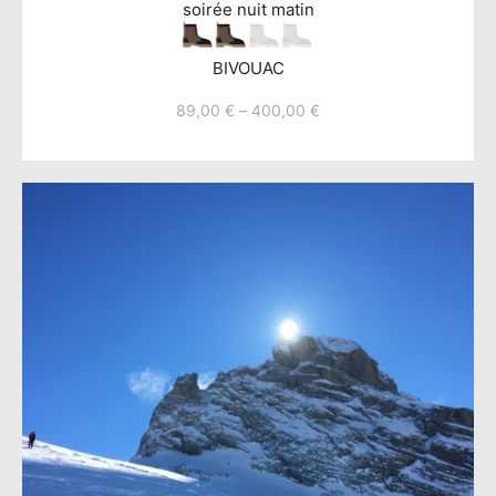
soirée nuit matin
BIVOUAC
89,00
€
–
400,00
€
Ce
produit
a
plusieurs
variations.
Les
options
peuvent
être
choisies
sur
la
page
du
produit