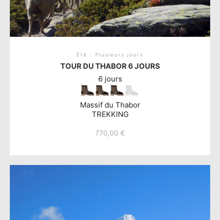
Été
/
Plusieurs jours
TOUR DU THABOR 6 JOURS
6 jours
Massif du Thabor
TREKKING
770,00
€