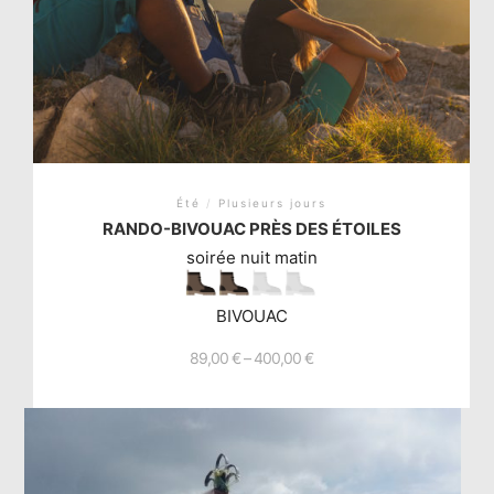
Été
/
Plusieurs jours
RANDO-BIVOUAC PRÈS DES ÉTOILES
soirée nuit matin
BIVOUAC
89,00
€
–
400,00
€
Ce
produit
a
plusieurs