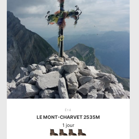
variations.
Les
options
peuvent
être
choisies
sur
la
page
du
produit
Été
LE MONT-CHARVET 2535M
1 jour