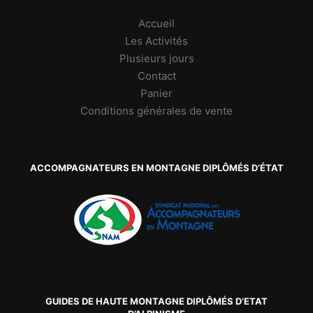
choisies
sur
Accueil
la
Les Activités
page
Plusieurs jours
du
produit
Contact
Panier
Conditions générales de vente
ACCOMPAGNATEURS EN MONTAGNE DIPLÔMÉS D’ÉTAT
GUIDES DE HAUTE MONTAGNE DIPLÔMÉS D’ETAT