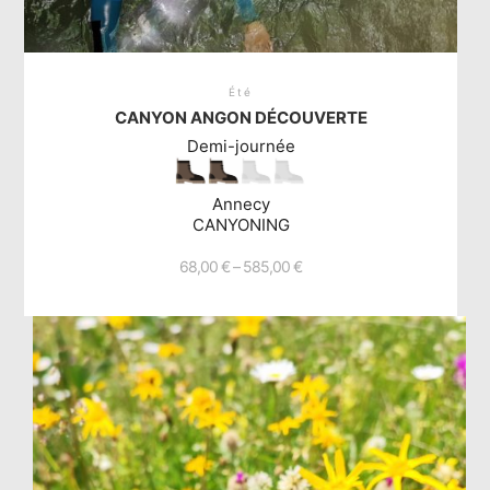
Été
CANYON ANGON DÉCOUVERTE
Demi-journée
Annecy
CANYONING
68,00
€
–
585,00
€
Ce
produit
a
plusieurs
variations.
Les
options
peuvent