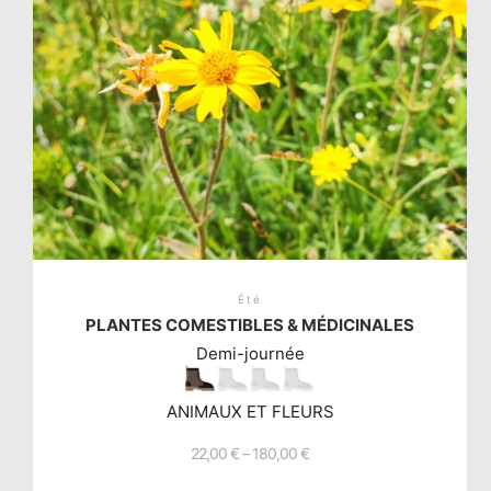
être
choisies
sur
la
page
du
produit
Été
PLANTES COMESTIBLES & MÉDICINALES
Demi-journée
ANIMAUX ET FLEURS
22,00
€
–
180,00
€