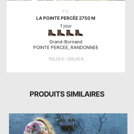
Été
LA POINTE PERCÉE 2750 M
1 jour
Grand-Bornand
POINTE PERCEE, RANDONNEE
155,00
€
–
500,00
€
Ce
produit
a
plusieurs
PRODUITS SIMILAIRES
variations.
Les
options
peuvent
être
choisies
sur