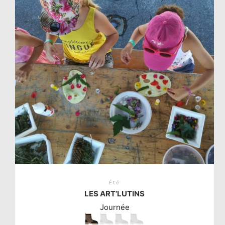
la
page
du
produit
Été
LES ART’LUTINS
Journée