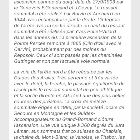
ascension connue du doigt date du 27/9/1903 par
le Genevois F.Genecand et J.Cevey. Le ressaut
sommital a été réalisé par Boivin et Anchierri en
1944 avec échappatoire par la droite. L’intégrale
de l’arête avec la sortie directe en haut du ressaut
sommital a été réalisée par Yves Pollet-Villard
dans les années 60. La première ascension de la
Pointe Percée remonte à 1865 (Clin d’œil avec le
Cervin), probablement par des moines du
Reposoir. Ceux ci sont passés par les cheminées
Guttinger et non par l’actuelle voie normale.
La voie de l’arête nord a été rééquipé par les
Guides des Aravis. Très aérienne et très variée
avec le doigt, la brèche, le passage équilibriste du
rasoir puis le ressaut sommital un peu athlétique
et la sortie directe en A0, c’est une des plus belles
courses des préalpes. La croix de mélèze
sommitale érigée en 1996, par la société locale de
Secours en Montagne et les Guides-
Accompagnateurs du Grand-Bornand clôture
l’ascension. Une vue unique à 360 degrés du Jura
Léman, aux sommets franco suisses du Chablais,
la chaine du Mont-Blanc, la Vanoise, le Thabor, les