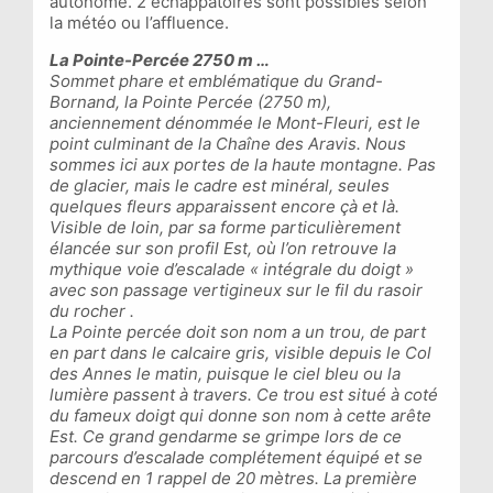
autonome. 2 échappatoires sont possibles selon
la météo ou l’affluence.
La Pointe-Percée 2750 m …
Sommet phare et emblématique du Grand-
Bornand, la Pointe Percée (2750 m),
anciennement dénommée le Mont-Fleuri, est le
point culminant de la Chaîne des Aravis. Nous
sommes ici aux portes de la haute montagne. Pas
de glacier, mais le cadre est minéral, seules
quelques fleurs apparaissent encore çà et là.
Visible de loin, par sa forme particulièrement
élancée sur son profil Est, où l’on retrouve la
mythique voie d’escalade « intégrale du doigt »
avec son passage vertigineux sur le fil du rasoir
du rocher .
La Pointe percée doit son nom a un trou, de part
en part dans le calcaire gris, visible depuis le Col
des Annes le matin, puisque le ciel bleu ou la
lumière passent à travers. Ce trou est situé à coté
du fameux doigt qui donne son nom à cette arête
Est. Ce grand gendarme se grimpe lors de ce
parcours d’escalade complétement équipé et se
descend en 1 rappel de 20 mètres. La première